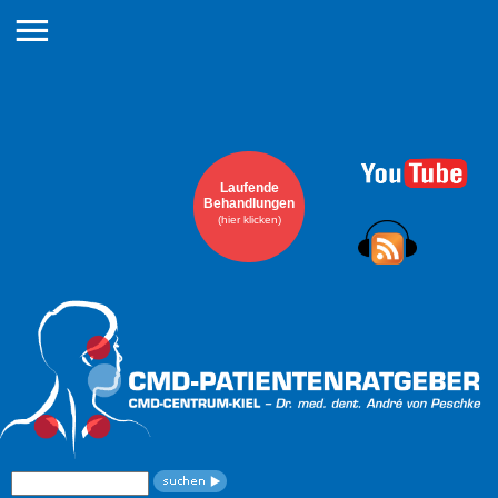
Navigation
überspringen
Laufende
Behandlungen
(hier klicken)
Suchbegriffe