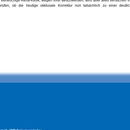
e vierwöchige Reha-Klinik, wegen ihrer Beschwerden, wird aber alles versuchen 
rüfen, ob die heutige okklusale Korrektur nun tatsächlich zu einer deutli