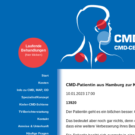
Laufende
Behandlungen
(hier klicken)
Navigation
Start
überspringen
Kosten
CMD-Patientin aus Hamburg zur K
Info zu CMD, MAP, OD
10.01.2023 17:00
Spezialist/Konzept
13920
Kieler-CMD-Schiene
Der Patientin geht es ein bißchen besse
TV-Berichterstattung
Kontakt
Das bedeutet aber noch gar nichts, denn 
dass eine weitere Verbesserung ihres Be
Anreise & Unterkunft
Häufige Fragen