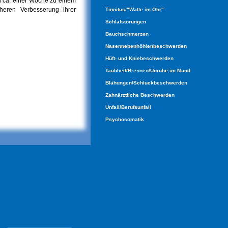
in ca. einer Woche zu einem
cheren Verbesserung ihrer
Tinnitus/"Watte im Ohr"
Schlafstörungen
Bauchschmerzen
Nasennebenhöhlenbeschwerden
Hüft- und Kniebeschwerden
Taubheit/Brennen/Unruhe im Mund
Blähungen/Schluckbeschwerden
Zahnärztliche Beschwerden
Unfall/Berufsunfall
Psychosomatik