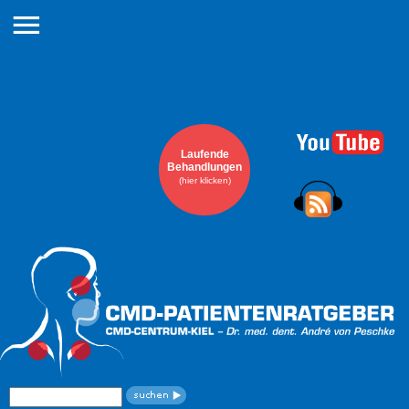
Navigation
überspringen
Laufende
Behandlungen
(hier klicken)
Suchbegriffe