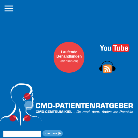
Navigation
überspringen
Laufende
Behandlungen
(hier klicken)
Suchbegriffe