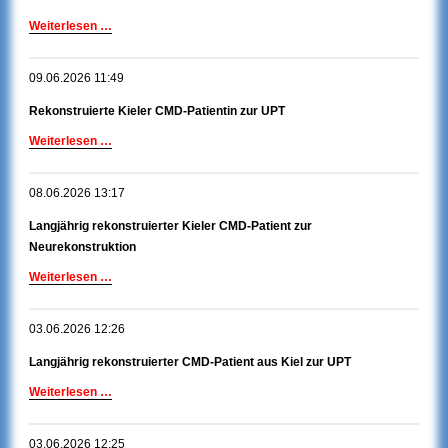
Rekonstruierter,
Weiterlesen …
langjähriger
CMD-
09.06.2026 11:49
Patient
aus
Rekonstruierte Kieler CMD-Patientin zur UPT
Neumünster
zur
Rekonstruierte
Weiterlesen …
Kontrolle
Kieler
der
CMD-
Okklusion
08.06.2026 13:17
Patientin
zur
Langjährig rekonstruierter Kieler CMD-Patient zur
UPT
Neurekonstruktion
Langjährig
Weiterlesen …
rekonstruierter
Kieler
03.06.2026 12:26
CMD-
Patient
Langjährig rekonstruierter CMD-Patient aus Kiel zur UPT
zur
Neurekonstruktion
Langjährig
Weiterlesen …
rekonstruierter
CMD-
03.06.2026 12:25
Patient