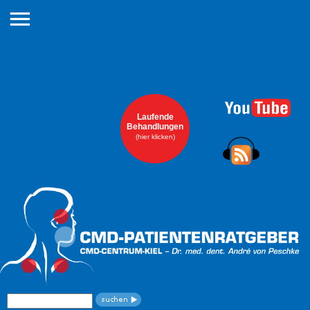
Navigation
überspringen
Laufende
Behandlungen
(hier klicken)
Suchbegriffe