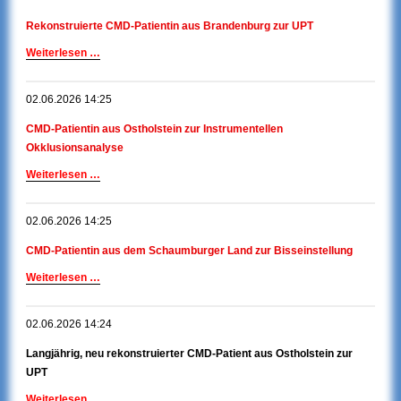
aus
Rekonstruierte CMD-Patientin aus Brandenburg zur UPT
Kiel
zur
Rekonstruierte
Weiterlesen …
UPT
CMD-
Patientin
02.06.2026 14:25
aus
Brandenburg
CMD-Patientin aus Ostholstein zur Instrumentellen
zur
Okklusionsanalyse
UPT
CMD-
Weiterlesen …
Patientin
aus
02.06.2026 14:25
Ostholstein
zur
CMD-Patientin aus dem Schaumburger Land zur Bisseinstellung
Instrumentellen
Okklusionsanalyse
CMD-
Weiterlesen …
Patientin
aus
02.06.2026 14:24
dem
Schaumburger
Langjährig, neu rekonstruierter CMD-Patient aus Ostholstein zur
Land
UPT
zur
Bisseinstellung
Langjährig,
Weiterlesen …