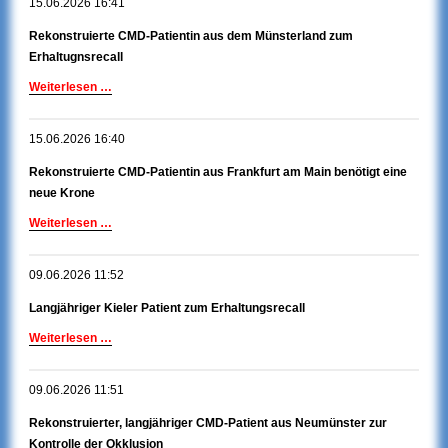
15.06.2026 16:41
Patient
zur
Rekonstruierte CMD-Patientin aus dem Münsterland zum
UPT
Erhaltugnsrecall
Rekonstruierte
Weiterlesen …
CMD-
Patientin
15.06.2026 16:40
aus
dem
Rekonstruierte CMD-Patientin aus Frankfurt am Main benötigt eine
Münsterland
neue Krone
zum
Erhaltugnsrecall
Rekonstruierte
Weiterlesen …
CMD-
Patientin
09.06.2026 11:52
aus
Frankfurt
Langjähriger Kieler Patient zum Erhaltungsrecall
am
Main
Langjähriger
Weiterlesen …
benötigt
Kieler
eine
Patient
neue
09.06.2026 11:51
zum
Krone
Erhaltungsrecall
Rekonstruierter, langjähriger CMD-Patient aus Neumünster zur
Kontrolle der Okklusion