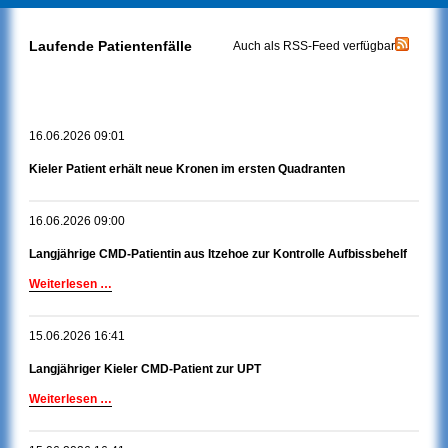
Laufende Patientenfälle
Auch als RSS-Feed
verfügbar
16.06.2026 09:01
Kieler Patient erhält neue Kronen im ersten Quadranten
16.06.2026 09:00
Langjährige CMD-Patientin aus Itzehoe zur Kontrolle Aufbissbehelf
Langjährige
Weiterlesen …
CMD-
Patientin
15.06.2026 16:41
aus
Itzehoe
Langjähriger Kieler CMD-Patient zur UPT
zur
Kontrolle
Langjähriger
Weiterlesen …
Aufbissbehelf
Kieler
CMD-